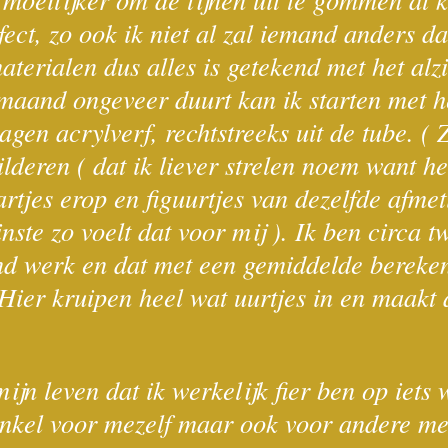
fect, zo ook ik niet al zal iemand anders d
terialen dus alles is getekend met het alz
 maand ongeveer duurt kan ik starten met h
agen acrylverf, rechtstreeks uit de tube. ( 
ilderen ( dat ik liever strelen noem want h
tjes erop en figuurtjes van dezelfde afmeti
ste zo voelt dat voor mij ). Ik ben circa t
nd werk en dat met een gemiddelde bereken
Hier kruipen heel wat uurtjes in en maakt 
mijn leven dat ik werkelijk fier ben op iets
 enkel voor mezelf maar ook voor andere me