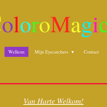
C
o
l
o
r
o
M
a
g
i
Welkom
Mijn Eyecatchers
Contact
Van Harte Welkom!