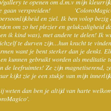
gallery te openen om d.m.v mijn kleurrijk
ld te gaan verspreiden! 'ColoroMagico'
persoonlijkheid en ziel. Ik ben volop bezi
rden om zo het plezier en gelukzaligheid da
en ik kind was), met andere te delen! Ik w
chzelf te durven zijn...hun kracht te vinden
rmen want je bent sterker dan je denkt. El
n en kunnen gebruikt worden als meditatie t
n de leefruimtes! Ze zijn magnetiserend, ze 
aar kijkt zie je een stukje van mijn innerlij
ij weten dan ben je altijd van harte welko
loroMagico'.