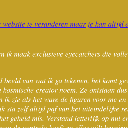
e website te veranderen maar je kan altijd
en ik maak exclusieve eyecatchers die volle
d beeld van wat ik ga tekenen, het komt g
 kosmische creator noem. Ze ontstaan dus we
n ik zie als het ware de figuren voor me en 
k sta zelf altijd paf van het uiteindelijke re
et geheid mis. Verstand letterlijk op nul 
ag de controle heeft en alles wilt begrijpe