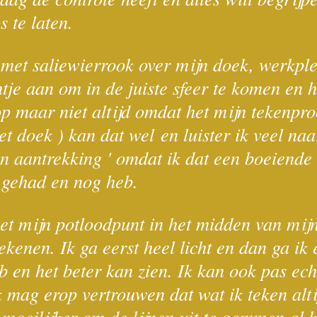
s te laten.
d met saliewierrook over mijn doek, werkple
chtje aan om in de juiste sfeer te komen en 
op maar niet altijd omdat het mijn tekenpro
het doek ) kan dat wel
en luister ik veel na
n aantrekking ' omdat ik dat een boeiende 
b gehad en nog heb.
et mijn potloodpunt in het midden van mijn
ekenen. Ik ga eerst heel licht en dan ga i
eb en het beter kan zien. Ik kan ook pas ec
ik mag erop vertrouwen dat wat ik teken alti
moeilijker om de lijnen uit te gommen al k