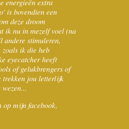
e energieën extra
 is bovendien een
g om deze droom
t ik nu in mezelf voel (na
il andere stimuleren,
 zoals ik die heb
ke eyecatcher heeft
ools of gelukbrengers of
trekken jou letterlijk
k wezen...
m op mijn facebook,